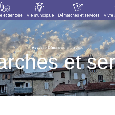
e et territoire
Vie municipale
Démarches et services
Vivre
Accueil
»
Démarches et services
rches et ser