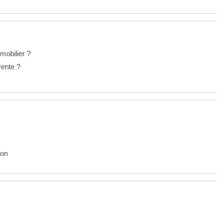
mobilier ?
vente ?
ion