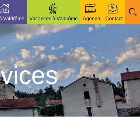
 à Valdrôme
Vacances à Valdrôme
Agenda
Contact
vices