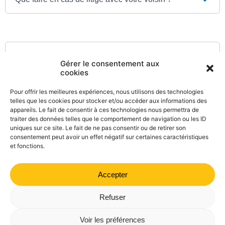
Textes de référence
Gérer le consentement aux
cookies
Questions ? Réponses !
Pour offrir les meilleures expériences, nous utilisons des technologies
telles que les cookies pour stocker et/ou accéder aux informations des
Peut-on passer chez le voisin pour faire des travaux
appareils. Le fait de consentir à ces technologies nous permettra de
traiter des données telles que le comportement de navigation ou les ID
chez soi (tour d'échelle) ?
uniques sur ce site. Le fait de ne pas consentir ou de retirer son
consentement peut avoir un effet négatif sur certaines caractéristiques
et fonctions.
Accepter
©
Direction de l'information légale et administrative
comarquage developpé par
kienso.fr
Refuser
Mairie de Valdrôme | 14 rue Haute, 26310 Valdrôme | 04 75
Voir les préférences
21 40 70