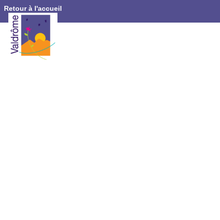
Retour à l'accueil
Accueil
»
Vie municipale
Vie
municipale
Le Conseil Municipal
et les Commissions
Conseil municipal : élu.e.s le