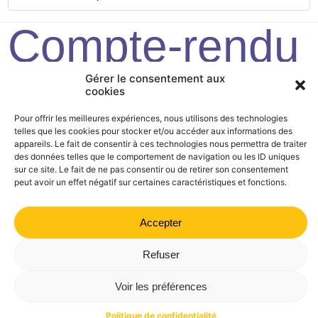
Compte-rendu
2020/07/03
Gérer le consentement aux
cookies
Pour offrir les meilleures expériences, nous utilisons des technologies
telles que les cookies pour stocker et/ou accéder aux informations des
Mairie de Valdrôme | 14 rue Haute, 26310 Valdrôme | 04 75
appareils. Le fait de consentir à ces technologies nous permettra de traiter
21 40 70
des données telles que le comportement de navigation ou les ID uniques
sur ce site. Le fait de ne pas consentir ou de retirer son consentement
Politique de confidentialité
Mentions légales
Plan du site
peut avoir un effet négatif sur certaines caractéristiques et fonctions.
Accepter
Refuser
Voir les préférences
Politique de confidentialité