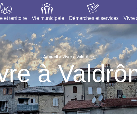
e et territoire
Vie municipale
Démarches et services
Vivre
Accueil
»
Vivre à Valdrôme
vre à Valdr