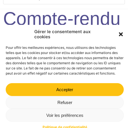
Compte-rendu
2020/11/20
Gérer le consentement aux
cookies
Pour offrir les meilleures expériences, nous utilisons des technologies
telles que les cookies pour stocker et/ou accéder aux informations des
Mairie de Valdrôme | 14 rue Haute, 26310 Valdrôme | 04 75
appareils. Le fait de consentir à ces technologies nous permettra de traiter
21 40 70
des données telles que le comportement de navigation ou les ID uniques
sur ce site. Le fait de ne pas consentir ou de retirer son consentement
Politique de confidentialité
Mentions légales
Plan du site
peut avoir un effet négatif sur certaines caractéristiques et fonctions.
Accepter
Refuser
Voir les préférences
Politique de confidentialité