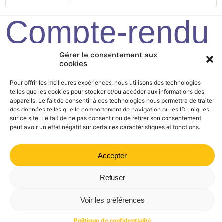
Compte-rendu
2019/03/29
Gérer le consentement aux
cookies
Pour offrir les meilleures expériences, nous utilisons des technologies
telles que les cookies pour stocker et/ou accéder aux informations des
Mairie de Valdrôme | 14 rue Haute, 26310 Valdrôme | 04 75
appareils. Le fait de consentir à ces technologies nous permettra de traiter
21 40 70
des données telles que le comportement de navigation ou les ID uniques
sur ce site. Le fait de ne pas consentir ou de retirer son consentement
Politique de confidentialité
Mentions légales
Plan du site
peut avoir un effet négatif sur certaines caractéristiques et fonctions.
Accepter
Refuser
Voir les préférences
Politique de confidentialité