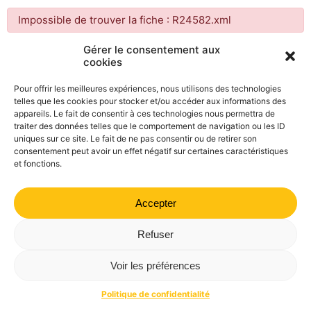
Impossible de trouver la fiche : R24582.xml
Gérer le consentement aux
cookies
Mairie de Valdrôme | 14 rue Haute, 26310 Valdrôme | 04 75
21 40 70
Pour offrir les meilleures expériences, nous utilisons des technologies
telles que les cookies pour stocker et/ou accéder aux informations des
Politique de confidentialité
Mentions légales
Plan du site
appareils. Le fait de consentir à ces technologies nous permettra de
traiter des données telles que le comportement de navigation ou les ID
uniques sur ce site. Le fait de ne pas consentir ou de retirer son
consentement peut avoir un effet négatif sur certaines caractéristiques
et fonctions.
Accepter
Refuser
Voir les préférences
Politique de confidentialité