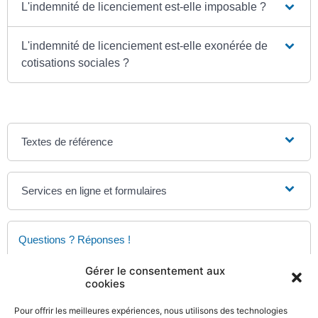
L'indemnité de licenciement est-elle imposable ?
L'indemnité de licenciement est-elle exonérée de
cotisations sociales ?
Textes de référence
Services en ligne et formulaires
Questions ? Réponses !
Comment calculer l'ancienneté pour le montant de
Gérer le consentement aux
l'indemnité de licenciement ?
cookies
Le salarié et l'employeur peuvent-ils régler un conflit
Pour offrir les meilleures expériences, nous utilisons des technologies
à l'amiable ?