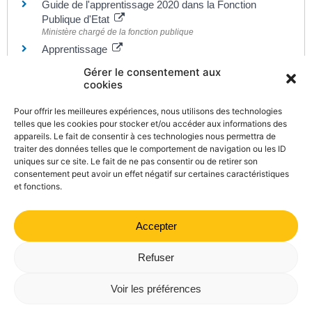
Guide de l'apprentissage 2020 dans la Fonction
Publique d'Etat
Ministère chargé de la fonction publique
Apprentissage
Ministère chargé du travail
Gérer le consentement aux
CFA : ce qu'il faut savoir
cookies
Ministère chargé de l'éducation
Précis de l'apprentissage
Pour offrir les meilleures expériences, nous utilisons des technologies
Ministère chargé du travail
telles que les cookies pour stocker et/ou accéder aux informations des
appareils. Le fait de consentir à ces technologies nous permettra de
Carte d'étudiant des métiers
traiter des données telles que le comportement de navigation ou les ID
Ministère chargé de la formation professionnelle
uniques sur ce site. Le fait de ne pas consentir ou de retirer son
consentement peut avoir un effet négatif sur certaines caractéristiques
et fonctions.
Accepter
©
Direction de l'information légale et administrative
comarquage developpé par
kienso.fr
Refuser
Mairie de Valdrôme | 14 rue Haute, 26310 Valdrôme | 04 75
Voir les préférences
21 40 70
Politique de confidentialité
Mentions légales
Plan du site