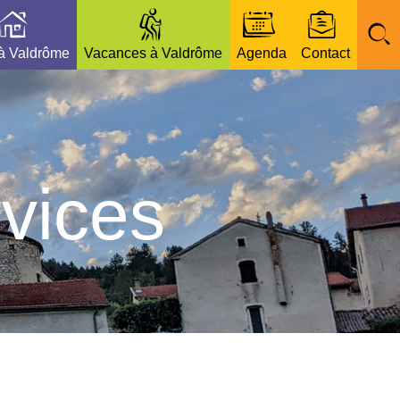
 à Valdrôme
Vacances à Valdrôme
Agenda
Contact
vices