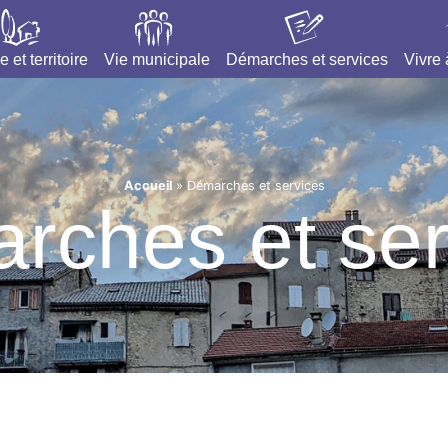
e et territoire
Vie municipale
Démarches et services
Vivre
Accueil
»
Démarches et services
rches et ser