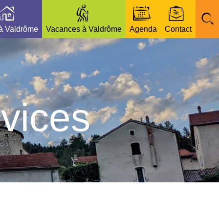
 à Valdrôme
Vacances à Valdrôme
Agenda
Contact
vices