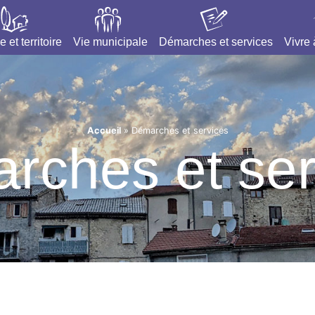
e et territoire
Vie municipale
Démarches et services
Vivre
Accueil
»
Démarches et services
rches et ser