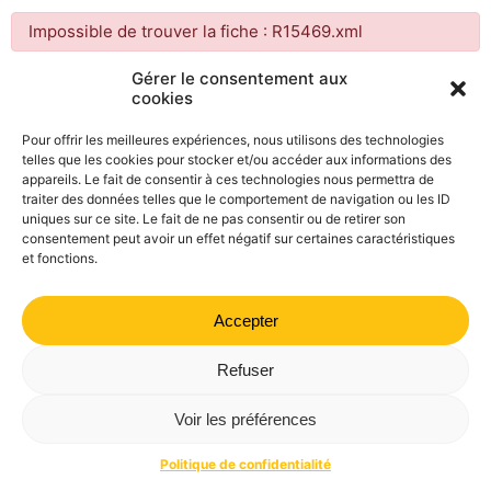
Impossible de trouver la fiche : R15469.xml
Gérer le consentement aux
cookies
Mairie de Valdrôme | 14 rue Haute, 26310 Valdrôme | 04 75
21 40 70
Pour offrir les meilleures expériences, nous utilisons des technologies
telles que les cookies pour stocker et/ou accéder aux informations des
Politique de confidentialité
Mentions légales
Plan du site
appareils. Le fait de consentir à ces technologies nous permettra de
traiter des données telles que le comportement de navigation ou les ID
uniques sur ce site. Le fait de ne pas consentir ou de retirer son
consentement peut avoir un effet négatif sur certaines caractéristiques
et fonctions.
Accepter
Refuser
Voir les préférences
Politique de confidentialité