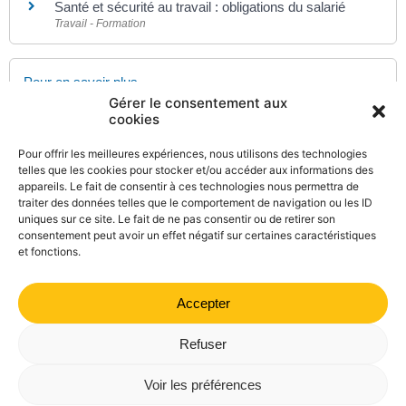
Santé et sécurité au travail : obligations du salarié
Travail - Formation
Pour en savoir plus
Gérer le consentement aux
Risques liés au travail
cookies
Institut national de recherche et de sécurité (INRS)
Pour offrir les meilleures expériences, nous utilisons des technologies
Détermination des unités de travail dans le document
telles que les cookies pour stocker et/ou accéder aux informations des
unique
appareils. Le fait de consentir à ces technologies nous permettra de
Agence nationale pour l'amélioration des conditions de travail
traiter des données telles que le comportement de navigation ou les ID
(ANACT)
uniques sur ce site. Le fait de ne pas consentir ou de retirer son
consentement peut avoir un effet négatif sur certaines caractéristiques
et fonctions.
Accepter
©
Direction de l'information légale et administrative
comarquage developpé par
kienso.fr
Refuser
Mairie de Valdrôme | 14 rue Haute, 26310 Valdrôme | 04 75
Voir les préférences
21 40 70