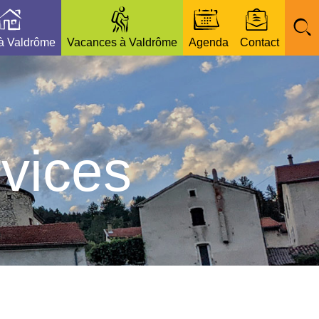
 à Valdrôme
Vacances à Valdrôme
Agenda
Contact
vices