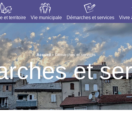
e et territoire
Vie municipale
Démarches et services
Vivre
Accueil
»
Démarches et services
rches et ser