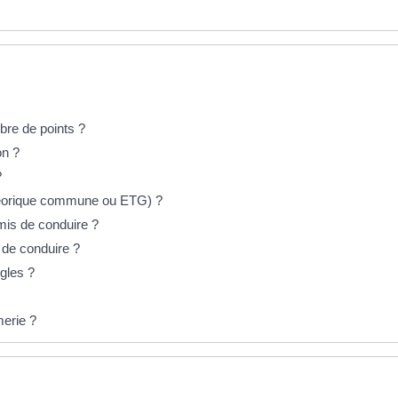
re de points ?
on ?
?
héorique commune ou ETG) ?
rmis de conduire ?
 de conduire ?
gles ?
merie ?