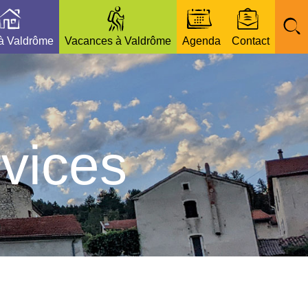
 à Valdrôme
Vacances à Valdrôme
Agenda
Contact
vices