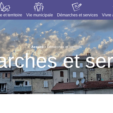
e et territoire
Vie municipale
Démarches et services
Vivre
Accueil
»
Démarches et services
rches et ser