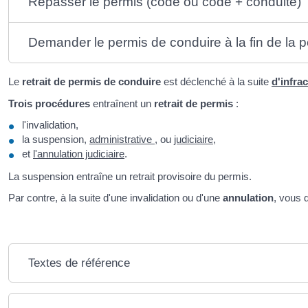
Repasser le permis (code ou code + conduite)
Demander le permis de conduire à la fin de la pé
Le
retrait de permis de conduire
est déclenché à la suite
d'infra
Trois procédures
entraînent un
retrait de permis
:
l'invalidation,
la suspension,
administrative
, ou
judiciaire
,
et
l'annulation judiciaire
.
La suspension entraîne un retrait provisoire du permis.
Par contre, à la suite d'une invalidation ou d'une
annulation
, vous 
Textes de référence