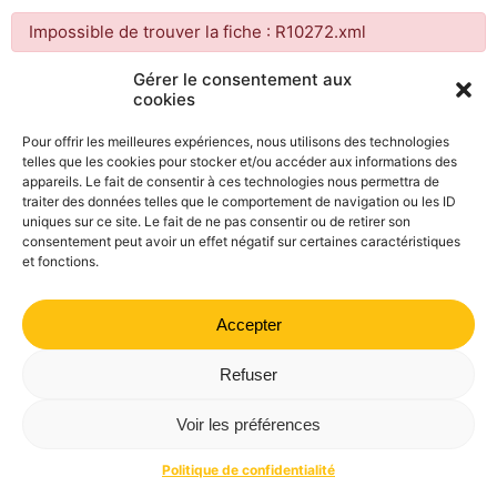
Impossible de trouver la fiche : R10272.xml
Gérer le consentement aux
cookies
Mairie de Valdrôme | 14 rue Haute, 26310 Valdrôme | 04 75
21 40 70
Pour offrir les meilleures expériences, nous utilisons des technologies
telles que les cookies pour stocker et/ou accéder aux informations des
Politique de confidentialité
Mentions légales
Plan du site
appareils. Le fait de consentir à ces technologies nous permettra de
traiter des données telles que le comportement de navigation ou les ID
uniques sur ce site. Le fait de ne pas consentir ou de retirer son
consentement peut avoir un effet négatif sur certaines caractéristiques
et fonctions.
Accepter
Refuser
Voir les préférences
Politique de confidentialité