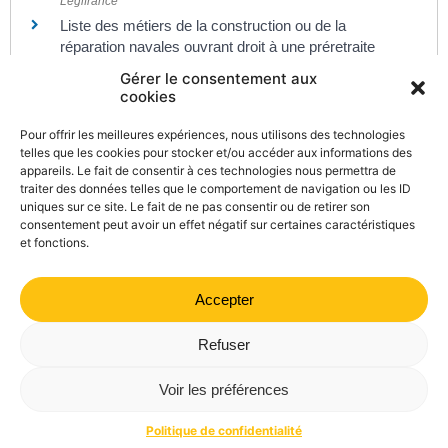
Legifrance
Liste des métiers de la construction ou de la
réparation navales ouvrant droit à une préretraite
amiante
Gérer le consentement aux
Confédération générale des Scop
cookies
Liste des ports pouvant ouvrir droit à une préretraite
amiante
Pour offrir les meilleures expériences, nous utilisons des technologies
Legifrance
telles que les cookies pour stocker et/ou accéder aux informations des
appareils. Le fait de consentir à ces technologies nous permettra de
Régime social des marins - Préretraite amiante
traiter des données telles que le comportement de navigation ou les ID
Établissement national des invalides de la marine (Enim)
uniques sur ce site. Le fait de ne pas consentir ou de retirer son
consentement peut avoir un effet négatif sur certaines caractéristiques
et fonctions.
Accepter
©
Direction de l'information légale et administrative
comarquage developpé par
kienso.fr
Refuser
Mairie de Valdrôme | 14 rue Haute, 26310 Valdrôme | 04 75
Voir les préférences
21 40 70
Politique de confidentialité
Mentions légales
Plan du site
Politique de confidentialité