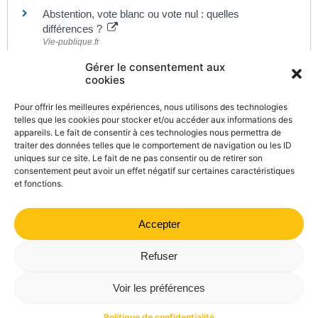
Abstention, vote blanc ou vote nul : quelles
différences ?
Vie-publique.fr
L'accès au vote des personnes handicapées
Gérer le consentement aux
Défenseur des droits
cookies
Guide pratique pour l'accessibilité effective des
bureaux de vote
Pour offrir les meilleures expériences, nous utilisons des technologies
Association des paralysés de France
telles que les cookies pour stocker et/ou accéder aux informations des
appareils. Le fait de consentir à ces technologies nous permettra de
Fonctionnement d'un bureau de vote
traiter des données telles que le comportement de navigation ou les ID
Ministère chargé de l'intérieur
uniques sur ce site. Le fait de ne pas consentir ou de retirer son
consentement peut avoir un effet négatif sur certaines caractéristiques
et fonctions.
Accepter
©
Direction de l'information légale et administrative
comarquage developpé par
kienso.fr
Refuser
Mairie de Valdrôme | 14 rue Haute, 26310 Valdrôme | 04 75
Voir les préférences
21 40 70
Politique de confidentialité
Mentions légales
Plan du site
Politique de confidentialité