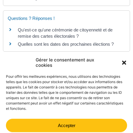
Questions ? Réponses !
Qu'est-ce qu'une cérémonie de citoyenneté et de
remise des cartes électorales ?
Quelles sont les dates des prochaines élections ?
Gérer le consentement aux
Et aussi
cookies
Élections : papiers d'identité à présenter pour voter
Pour offrir les meilleures expériences, nous utilisons des technologies
Papiers - Citoyenneté - Élections
telles que les cookies pour stocker et/ou accéder aux informations des
appareils. Le fait de consentir à ces technologies nous permettra de
Que faire en cas de changement d'adresse ?
traiter des données telles que le comportement de navigation ou les ID
Papiers - Citoyenneté - Élections
uniques sur ce site. Le fait de ne pas consentir ou de retirer son
consentement peut avoir un effet négatif sur certaines caractéristiques
et fonctions.
Accepter
©
Direction de l'information légale et administrative
comarquage developpé par
kienso.fr