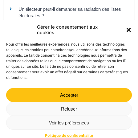
Un électeur peut-il demander sa radiation des listes
électorales ?
Quelles sont les dates des prochaines élections ?
Gérer le consentement aux
cookies
Pour offrir les meilleures expériences, nous utilisons des technologies
Et aussi
telles que les cookies pour stocker et/ou accéder aux informations des
appareils. Le fait de consentir à ces technologies nous permettra de
Contester un jugement : recours en cassation
traiter des données telles que le comportement de navigation ou les ID
Justice
uniques sur ce site. Le fait de ne pas consentir ou de retirer son
consentement peut avoir un effet négatif sur certaines caractéristiques
et fonctions.
Accepter
©
Direction de l'information légale et administrative
comarquage developpé par
kienso.fr
Refuser
Mairie de Valdrôme | 14 rue Haute, 26310 Valdrôme | 04 75
Voir les préférences
21 40 70
Politique de confidentialité
Mentions légales
Plan du site
Politique de confidentialité