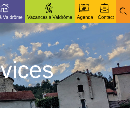
 à Valdrôme
Vacances à Valdrôme
Agenda
Contact
vices