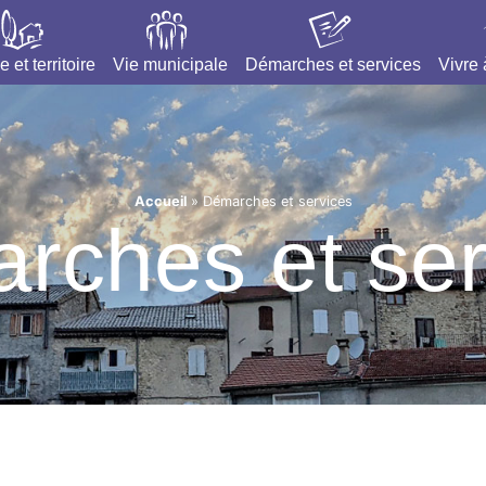
e et territoire
Vie municipale
Démarches et services
Vivre
Accueil
»
Démarches et services
rches et ser