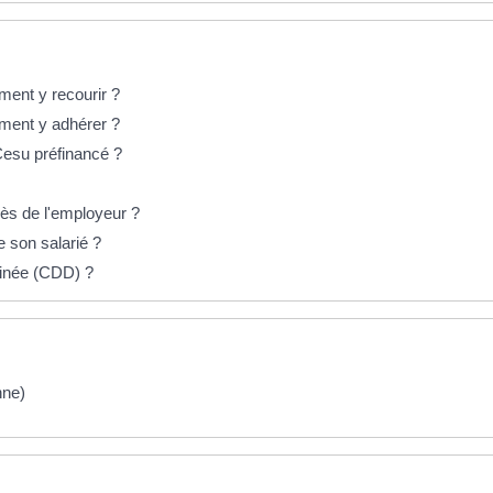
ment y recourir ?
mment y adhérer ?
Cesu préfinancé ?
cès de l'employeur ?
e son salarié ?
minée (CDD) ?
nne)