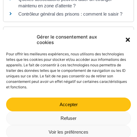
maintenu en zone d'attente ?
Contrôleur général des prisons : comment le saisir ?
Et aussi
Gérer le consentement aux
cookies
Demande d'asile (réfugié, protection subsidiaire,
apatride)
Pour offrir les meilleures expériences, nous utilisons des technologies
Étranger - Europe
telles que les cookies pour stocker et/ou accéder aux informations des
appareils. Le fait de consentir à ces technologies nous permettra de
Contestation d'un jugement
traiter des données telles que le comportement de navigation ou les ID
Justice
uniques sur ce site. Le fait de ne pas consentir ou de retirer son
consentement peut avoir un effet négatif sur certaines caractéristiques
et fonctions.
Accepter
©
Direction de l'information légale et administrative
comarquage developpé par
kienso.fr
Refuser
Mairie de Valdrôme | 14 rue Haute, 26310 Valdrôme | 04 75
Voir les préférences
21 40 70