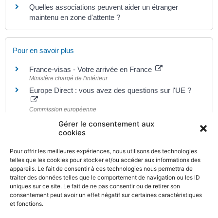
Quelles associations peuvent aider un étranger
maintenu en zone d'attente ?
Pour en savoir plus
France-visas - Votre arrivée en France
Ministère chargé de l'intérieur
Europe Direct : vous avez des questions sur l'UE ?
Commission européenne
Solvit : des solutions aux problèmes liés à vos droits
Gérer le consentement aux
en Europe
cookies
Commission européenne
Pour offrir les meilleures expériences, nous utilisons des technologies
Règlements communautaires en matière de sécurité
telles que les cookies pour stocker et/ou accéder aux informations des
sociale
appareils. Le fait de consentir à ces technologies nous permettra de
Centre des liaisons européennes et internationales de sécurité
traiter des données telles que le comportement de navigation ou les ID
sociale (Cleiss)
uniques sur ce site. Le fait de ne pas consentir ou de retirer son
consentement peut avoir un effet négatif sur certaines caractéristiques
et fonctions.