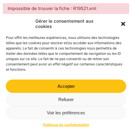
Impossible de trouver la fiche : R19521.xml
Gérer le consentement aux
cookies
Mairie de Valdrôme | 14 rue Haute, 26310 Valdrôme | 04 75
21 40 70
Pour offrir les meilleures expériences, nous utilisons des technologies
telles que les cookies pour stocker et/ou accéder aux informations des
Politique de confidentialité
Mentions légales
Plan du site
appareils. Le fait de consentir à ces technologies nous permettra de
traiter des données telles que le comportement de navigation ou les ID
uniques sur ce site. Le fait de ne pas consentir ou de retirer son
consentement peut avoir un effet négatif sur certaines caractéristiques
et fonctions.
Accepter
Refuser
Voir les préférences
Politique de confidentialité