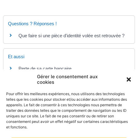
Questions ? Réponses !
Que faire si une pièce d'identité volée est retrouvée ?
Et aussi
Perte de sa carte bancaire
Argent - Impôts - Consommation
Gérer le consentement aux
cookies
Pour en savoir plus
Pour offrir les meilleures expériences, nous utilisons des technologies
telles que les cookies pour stocker et/ou accéder aux informations des
appareils. Le fait de consentir à ces technologies nous permettra de
Vol et perte de documents à l'étranger
traiter des données telles que le comportement de navigation ou les ID
Ministère chargé de l'Europe et des affaires étrangères
uniques sur ce site. Le fait de ne pas consentir ou de retirer son
consentement peut avoir un effet négatif sur certaines caractéristiques
et fonctions.