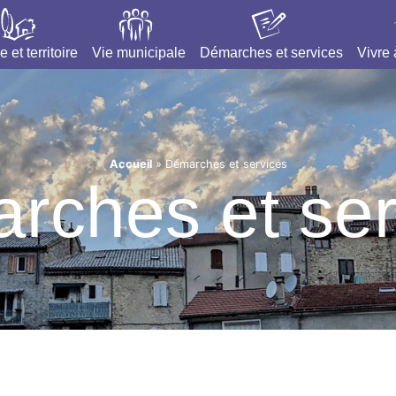
e et territoire
Vie municipale
Démarches et services
Vivre
Accueil
»
Démarches et services
rches et ser