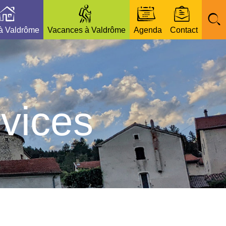
 à Valdrôme
Vacances à Valdrôme
Agenda
Contact
vices