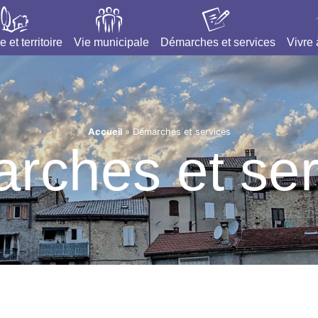
e et territoire
Vie municipale
Démarches et services
Vivre
Accueil
»
Démarches et services
rches et ser