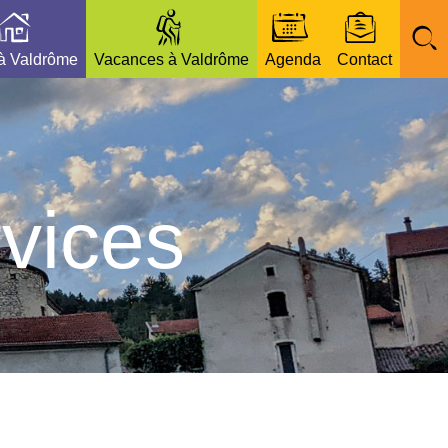
 à Valdrôme
Vacances à Valdrôme
Agenda
Contact
vices