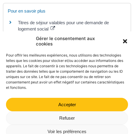
Pour en savoir plus
Titres de séjour valables pour une demande de
logement social
Legifrance
Gérer le consentement aux
Plafonds de ressources pour obtenir un logement
cookies
social (dont PLI)
Action logement
Pour offrir les meilleures expériences, nous utilisons des technologies
telles que les cookies pour stocker et/ou accéder aux informations des
Délai d'attente anormalement long pour obtenir un
appareils. Le fait de consentir à ces technologies nous permettra de
logement social
traiter des données telles que le comportement de navigation ou les ID
Ministère chargé de l'environnement
uniques sur ce site. Le fait de ne pas consentir ou de retirer son
consentement peut avoir un effet négatif sur certaines caractéristiques
et fonctions.
Accepter
©
Direction de l'information légale et administrative
comarquage developpé par
kienso.fr
Refuser
Mairie de Valdrôme | 14 rue Haute, 26310 Valdrôme | 04 75
Voir les préférences
21 40 70