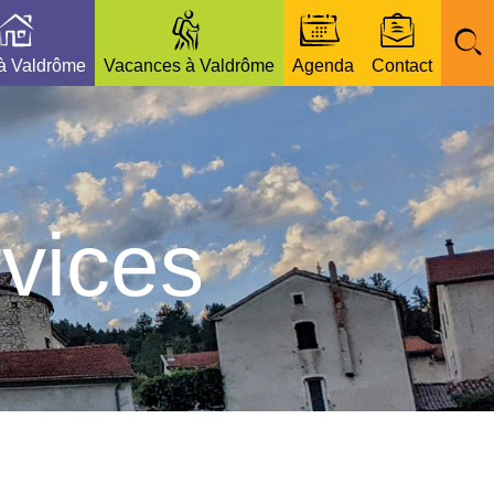
 à Valdrôme
Vacances à Valdrôme
Agenda
Contact
vices