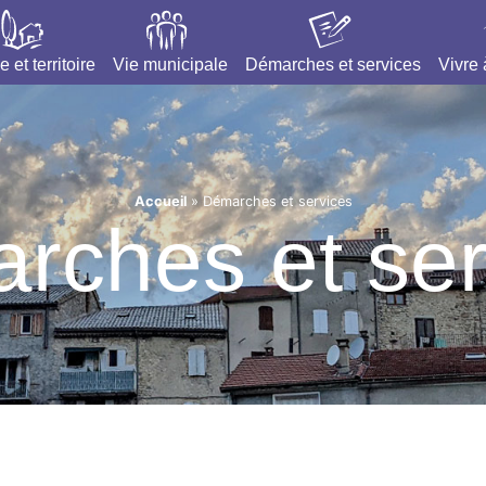
e et territoire
Vie municipale
Démarches et services
Vivre
Accueil
»
Démarches et services
rches et ser