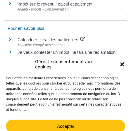
Impôt sur le revenu : calcul et paiement
Argent - Impôts - Consommation
Pour en savoir plus
Calendrier fiscal des particuliers
Ministère chargé des finances
Je veux contester un impôt : je fais une réclamation
Gérer le consentement aux
Ministère chargé des finances
cookies
Médiateur des ministères économiques et financiers
Pour offrir les meilleures expériences, nous utilisons des technologies
Ministère chargé de l'économie
telles que les cookies pour stocker et/ou accéder aux informations des
appareils. Le fait de consentir à ces technologies nous permettra de
Conciliateur fiscal départemental
traiter des données telles que le comportement de navigation ou les ID
Ministère chargé des finances
uniques sur ce site. Le fait de ne pas consentir ou de retirer son
consentement peut avoir un effet négatif sur certaines caractéristiques
et fonctions.
Accepter
©
Direction de l'information légale et administrative