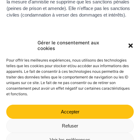
la mesure d'amnistie ne supprime que les sanctions pénales
(peines de prison et amende). Elle n'efface pas les sanctions
civiles (condamnation à verser des dommages et intérêts).
Gérer le consentement aux
Textes de référence
cookies
Pour offrir les meilleures expériences, nous utilisons des technologies
Questions ? Réponses !
telles que les cookies pour stocker et/ou accéder aux informations des
appareils. Le fait de consentir à ces technologies nous permettra de
traiter des données telles que le comportement de navigation ou les ID
Qu'est-ce qu'une grâce présidentielle ?
uniques sur ce site. Le fait de ne pas consentir ou de retirer son
consentement peut avoir un effet négatif sur certaines caractéristiques
et fonctions.
Accepter
©
Direction de l'information légale et administrative
comarquage developpé par
kienso.fr
Refuser
Mairie de Valdrôme | 14 rue Haute, 26310 Valdrôme | 04 75
Voir les préférences
21 40 70