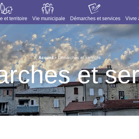
e et territoire
Vie municipale
Démarches et services
Vivre
Accueil
»
Démarches et services
rches et ser