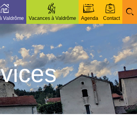
 à Valdrôme
Vacances à Valdrôme
Agenda
Contact
vices