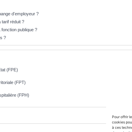
change d'employeur ?
arif réduit ?
 fonction publique ?
ls ?
tat (FPE)
itoriale (FPT)
pitalière (FPH)
Pour offrir 
cookies pour
à ces techn