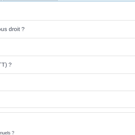
us droit ?
TT) ?
nuels ?