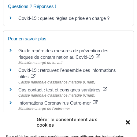
Questions ? Réponses !
Covid-19 : quelles règles de prise en charge ?
Pour en savoir plus
Guide repère des mesures de prévention des
risques de contamination au Covid-19
Ministère chargé du travail
Covid-19 : retrouvez l'ensemble des informations
utiles
Caisse nationale d'assurance maladie (Cnam)
Cas contact : test et consignes sanitaires
Caisse nationale d'assurance maladie (Cnam)
Informations Coronavirus Outre-mer
Ministère chargé de l'outre-mer
Covid-19 : Déplacements internationaux
Gérer le consentement aux
Ministère chargé de l'intérieur
cookies
Annuaire santé - Site Ameli
Caisse nationale d'assurance maladie (Cnam)
Pour offrir les meilleures expériences, nous utilisons des technologies