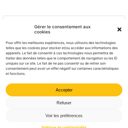
Textes de référence
Gérer le consentement aux
cookies
Pour offrir les meilleures expériences, nous utilisons des technologies
Et aussi
telles que les cookies pour stocker et/ou accéder aux informations des
appareils. Le fait de consentir à ces technologies nous permettra de
Modification du contrat de travail d'un salarié
traiter des données telles que le comportement de navigation ou les ID
Travail - Formation
uniques sur ce site. Le fait de ne pas consentir ou de retirer son
consentement peut avoir un effet négatif sur certaines caractéristiques
et fonctions.
Accepter
©
Direction de l'information légale et administrative
comarquage developpé par
kienso.fr
Refuser
Mairie de Valdrôme | 14 rue Haute, 26310 Valdrôme | 04 75
Voir les préférences
21 40 70
Politique de confidentialité
Mentions légales
Plan du site
Politique de confidentialité