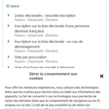
Et aussi
Listes électorales : nouvelle inscription
Papiers - Citoyenneté - Élections
Inscription sur la liste électorale d'une personne
devenue française
Papiers - Citoyenneté - Élections
Inscription sur la liste électorale : en cas de
déménagement
Papiers - Citoyenneté - Élections
Vote par procuration
Papiers - Citoyenneté - Élections
Vote d'un Français installé à l'étranger
Papiers - Citoyenneté - Élections
Gérer le consentement aux
cookies
Pour offrir les meilleures expériences, nous utilisons des technologies
Pour en savoir plus
telles que les cookies pour stocker et/ou accéder aux informations des
appareils. Le fait de consentir à ces technologies nous permettra de
Pays de l'Union européenne
traiter des données telles que le comportement de navigation ou les ID
Commission européenne
uniques sur ce site. Le fait de ne pas consentir ou de retirer son