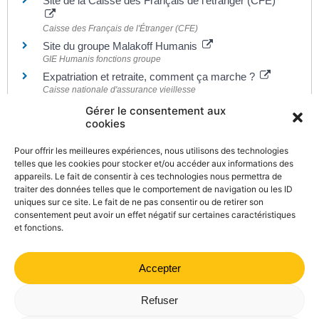
Site de la Caisse des Français de l'étranger (CFE)
Caisse des Français de l'Étranger (CFE)
Site du groupe Malakoff Humanis
GIE Humanis fonctions groupe
Expatriation et retraite, comment ça marche ?
Caisse nationale d'assurance vieillesse
Foire aux questions : Brexit - les incidences sur votre
Gérer le consentement aux
retraite
cookies
Centre des liaisons européennes et internationales de sécurité
sociale (Cleiss)
Pour offrir les meilleures expériences, nous utilisons des technologies
telles que les cookies pour stocker et/ou accéder aux informations des
Caisse des français de l'étranger : Guide d'adhésion
appareils. Le fait de consentir à ces technologies nous permettra de
traiter des données telles que le comportement de navigation ou les ID
Caisse des Français de l'Étranger (CFE)
uniques sur ce site. Le fait de ne pas consentir ou de retirer son
consentement peut avoir un effet négatif sur certaines caractéristiques
et fonctions.
Accepter
©
Direction de l'information légale et administrative
comarquage developpé par
kienso.fr
Refuser