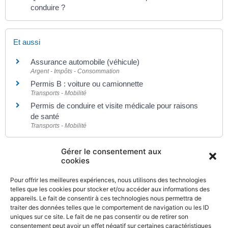
conduire ?
Et aussi
Assurance automobile (véhicule)
Argent - Impôts - Consommation
Permis B : voiture ou camionnette
Transports - Mobilité
Permis de conduire et visite médicale pour raisons
de santé
Transports - Mobilité
Gérer le consentement aux
Pour en savoir plus
cookies
École de conduite labellisée
Pour offrir les meilleures expériences, nous utilisons des technologies
Ministère chargé de l'intérieur
telles que les cookies pour stocker et/ou accéder aux informations des
appareils. Le fait de consentir à ces technologies nous permettra de
Obligations et avantages des écoles labellisées
traiter des données telles que le comportement de navigation ou les ID
Ministère chargé de l'intérieur
uniques sur ce site. Le fait de ne pas consentir ou de retirer son
consentement peut avoir un effet négatif sur certaines caractéristiques