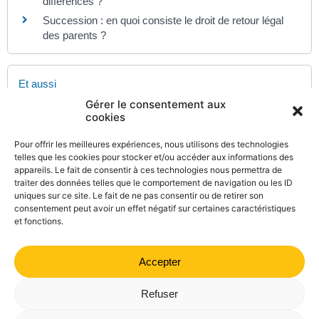
différences ?
Succession : en quoi consiste le droit de retour légal
des parents ?
Et aussi
Gérer le consentement aux
Préparer sa succession : donation
cookies
Famille - Scolarité
Testament
Pour offrir les meilleures expériences, nous utilisons des technologies
Famille - Scolarité
telles que les cookies pour stocker et/ou accéder aux informations des
appareils. Le fait de consentir à ces technologies nous permettra de
Héritage : ordre et droits des héritiers
traiter des données telles que le comportement de navigation ou les ID
Famille - Scolarité
uniques sur ce site. Le fait de ne pas consentir ou de retirer son
consentement peut avoir un effet négatif sur certaines caractéristiques
et fonctions.
Accepter
©
Direction de l'information légale et administrative
comarquage developpé par
kienso.fr
Refuser
Mairie de Valdrôme | 14 rue Haute, 26310 Valdrôme | 04 75