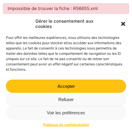
Impossible de trouver la fiche : R56655.xml
Gérer le consentement aux
cookies
Mairie de Valdrôme | 14 rue Haute, 26310 Valdrôme | 04 75
21 40 70
Pour offrir les meilleures expériences, nous utilisons des technologies
telles que les cookies pour stocker et/ou accéder aux informations des
Politique de confidentialité
Mentions légales
Plan du site
appareils. Le fait de consentir à ces technologies nous permettra de
traiter des données telles que le comportement de navigation ou les ID
uniques sur ce site. Le fait de ne pas consentir ou de retirer son
consentement peut avoir un effet négatif sur certaines caractéristiques
et fonctions.
Accepter
Refuser
Voir les préférences
Politique de confidentialité