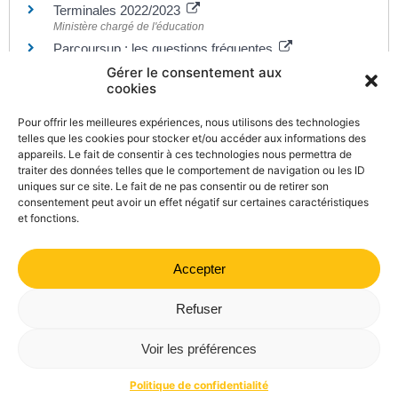
Terminales 2022/2023
Ministère chargé de l'éducation
Parcoursup : les questions fréquentes
Ministère chargé de l'enseignement supérieur, de la recherche
Gérer le consentement aux
et de l'innovation
cookies
Parcoursup : l'orientation du lycée vers
l'enseignement supérieur
Pour offrir les meilleures expériences, nous utilisons des technologies
Ministère chargé de l'éducation
telles que les cookies pour stocker et/ou accéder aux informations des
appareils. Le fait de consentir à ces technologies nous permettra de
Cordées de la réussite
traiter des données telles que le comportement de navigation ou les ID
Ministère chargé de l'éducation
uniques sur ce site. Le fait de ne pas consentir ou de retirer son
consentement peut avoir un effet négatif sur certaines caractéristiques
et fonctions.
Accepter
©
Direction de l'information légale et administrative
comarquage developpé par
kienso.fr
Refuser
Mairie de Valdrôme | 14 rue Haute, 26310 Valdrôme | 04 75
Voir les préférences
21 40 70
Politique de confidentialité
Mentions légales
Plan du site
Politique de confidentialité