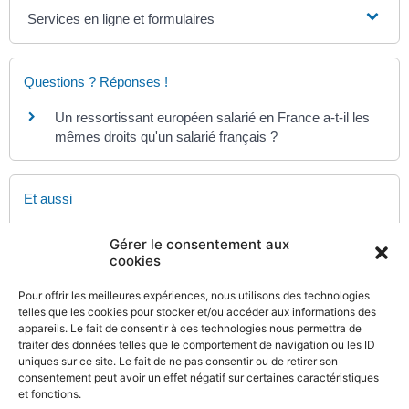
Services en ligne et formulaires
Questions ? Réponses !
Un ressortissant européen salarié en France a-t-il les
mêmes droits qu'un salarié français ?
Et aussi
Durée du travail d'un jeune de moins de 18 ans
Gérer le consentement aux
Travail - Formation
cookies
Travail de nuit d'un jeune de moins de 18 ans
Travail - Formation
Pour offrir les meilleures expériences, nous utilisons des technologies
Travail d'un jeune de moins de 18 ans dans un débit
telles que les cookies pour stocker et/ou accéder aux informations des
appareils. Le fait de consentir à ces technologies nous permettra de
de boissons
traiter des données telles que le comportement de navigation ou les ID
Vente - Commerce
uniques sur ce site. Le fait de ne pas consentir ou de retirer son
consentement peut avoir un effet négatif sur certaines caractéristiques
et fonctions.