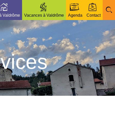
 à Valdrôme
Vacances à Valdrôme
Agenda
Contact
vices