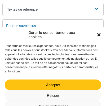
Textes de référence
Pour en savoir plus
Gérer le consentement aux
Les assurances scolaires
cookies
Ministère chargé de l'éducation
Assurance scolaire
Pour offrir les meilleures expériences, nous utilisons des technologies
Autorité de contrôle prudentiel et de résolution (ACPR)
telles que les cookies pour stocker et/ou accéder aux informations des
appareils. Le fait de consentir à ces technologies nous permettra de
Assurance scolaire
traiter des données telles que le comportement de navigation ou les ID
Institut national de la consommation (INC)
uniques sur ce site. Le fait de ne pas consentir ou de retirer son
consentement peut avoir un effet négatif sur certaines caractéristiques
et fonctions.
Accepter
©
Direction de l'information légale et administrative
comarquage developpé par
kienso.fr
Refuser
Mairie de Valdrôme | 14 rue Haute, 26310 Valdrôme | 04 75