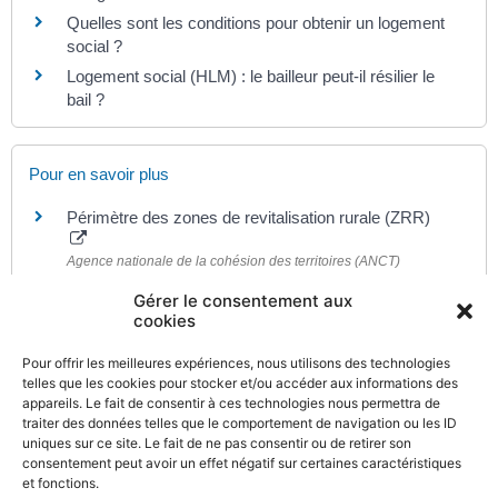
Quelles sont les conditions pour obtenir un logement
social ?
Logement social (HLM) : le bailleur peut-il résilier le
bail ?
Pour en savoir plus
Périmètre des zones de revitalisation rurale (ZRR)
Agence nationale de la cohésion des territoires (ANCT)
Zones de revitalisation rurale (ZRR)
Gérer le consentement aux
Ministère chargé du logement
cookies
Quartiers prioritaires (QP)
Ministère chargé de la ville
Pour offrir les meilleures expériences, nous utilisons des technologies
telles que les cookies pour stocker et/ou accéder aux informations des
Votre adresse est-elle un quartier prioritaire de la
appareils. Le fait de consentir à ces technologies nous permettra de
politique de la ville ?
traiter des données telles que le comportement de navigation ou les ID
Ministère chargé de la ville
uniques sur ce site. Le fait de ne pas consentir ou de retirer son
consentement peut avoir un effet négatif sur certaines caractéristiques
et fonctions.