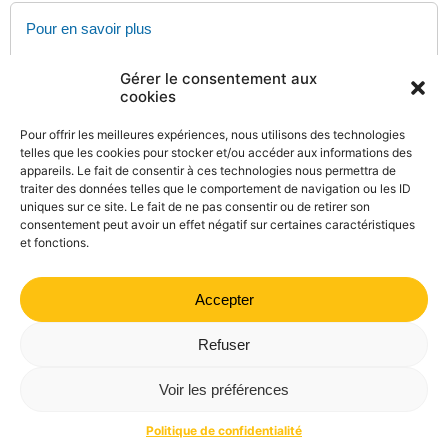
Pour en savoir plus
L'accord préalable
Gérer le consentement aux
Caisse nationale d'assurance maladie (Cnam)
cookies
Nomenclature générale des actes professionnels en
vigueur depuis le 11 mars 2005
Pour offrir les meilleures expériences, nous utilisons des technologies
Caisse nationale d'assurance maladie (Cnam)
telles que les cookies pour stocker et/ou accéder aux informations des
appareils. Le fait de consentir à ces technologies nous permettra de
Soins et prothèses dentaires
traiter des données telles que le comportement de navigation ou les ID
Caisse nationale d'assurance maladie (Cnam)
uniques sur ce site. Le fait de ne pas consentir ou de retirer son
consentement peut avoir un effet négatif sur certaines caractéristiques
et fonctions.
Accepter
©
Direction de l'information légale et administrative
comarquage developpé par
kienso.fr
Refuser
Mairie de Valdrôme | 14 rue Haute, 26310 Valdrôme | 04 75
Voir les préférences
21 40 70
Politique de confidentialité
Mentions légales
Plan du site
Politique de confidentialité