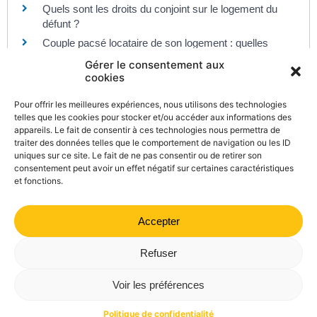
Quels sont les droits du conjoint sur le logement du
défunt ?
Couple pacsé locataire de son logement : quelles
sont les règles ?
Gérer le consentement aux
cookies
Pour offrir les meilleures expériences, nous utilisons des technologies
Et aussi
telles que les cookies pour stocker et/ou accéder aux informations des
appareils. Le fait de consentir à ces technologies nous permettra de
Dissoudre un Pacs
traiter des données telles que le comportement de navigation ou les ID
Famille - Scolarité
uniques sur ce site. Le fait de ne pas consentir ou de retirer son
consentement peut avoir un effet négatif sur certaines caractéristiques
et fonctions.
Accepter
©
Direction de l'information légale et administrative
comarquage developpé par
kienso.fr
Refuser
Mairie de Valdrôme | 14 rue Haute, 26310 Valdrôme | 04 75
Voir les préférences
21 40 70
Politique de confidentialité
Mentions légales
Plan du site
Politique de confidentialité