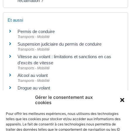
réclamation ?
Et aussi
Permis de conduire
Transports - Mobilité
Suspension judiciaire du permis de conduire
Transports - Mobilité
Vitesse au volant : limitations et sanctions en cas
d'excès de vitesse
Transports - Mobilité
Alcool au volant
Transports - Mobilité
Drogue au volant
Transports - Mobilité
Gérer le consentement aux
Déroulement de la procédure devant le tribunal de
cookies
police
Justice
Pour offrir les meilleures expériences, nous utilisons des technologies
telles que les cookies pour stocker et/ou accéder aux informations des
Déroulement d'une affaire devant le tribunal
appareils. Le fait de consentir à ces technologies nous permettra de
correctionnel
traiter des données telles que le comportement de navigation ou les ID
Justice