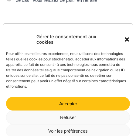
2e cas : vous refusez de partir en retraite
Textes de référence
Gérer le consentement aux
cookies
Questions ? Réponses !
Pour offrir les meilleures expériences, nous utilisons des technologies
telles que les cookies pour stocker et/ou accéder aux informations des
À quelles indemnités de départ en retraite peut
appareils. Le fait de consentir à ces technologies nous permettra de
traiter des données telles que le comportement de navigation ou les ID
prétendre un salarié ?
uniques sur ce site. Le fait de ne pas consentir ou de retirer son
consentement peut avoir un effet négatif sur certaines caractéristiques
et fonctions.
Accepter
©
Direction de l'information légale et administrative
comarquage developpé par
kienso.fr
Refuser
Mairie de Valdrôme | 14 rue Haute, 26310 Valdrôme | 04 75
Voir les préférences
21 40 70