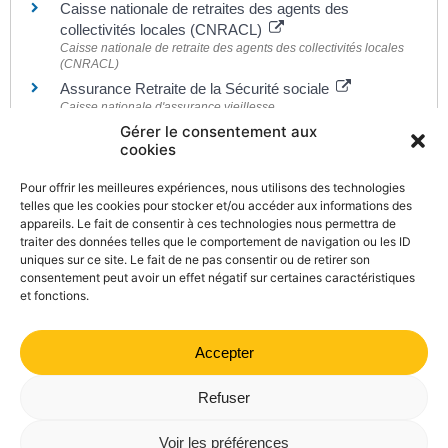
Caisse nationale de retraites des agents des
collectivités locales (CNRACL)
Caisse nationale de retraite des agents des collectivités locales
(CNRACL)
Assurance Retraite de la Sécurité sociale
Caisse nationale d'assurance vieillesse
Gérer le consentement aux
Retraite additionnelle de la fonction publique (RAFP)
cookies
Établissement de retraite additionnelle de la fonction publique
Pour offrir les meilleures expériences, nous utilisons des technologies
(ERAFP)
telles que les cookies pour stocker et/ou accéder aux informations des
Ircantec
appareils. Le fait de consentir à ces technologies nous permettra de
Institution de retraite complémentaire des agents non titulaires
traiter des données telles que le comportement de navigation ou les ID
de l'État et des collectivités publiques (Ircantec)
uniques sur ce site. Le fait de ne pas consentir ou de retirer son
consentement peut avoir un effet négatif sur certaines caractéristiques
et fonctions.
Accepter
©
Direction de l'information légale et administrative
comarquage developpé par
kienso.fr
Refuser
Mairie de Valdrôme | 14 rue Haute, 26310 Valdrôme | 04 75
Voir les préférences
21 40 70